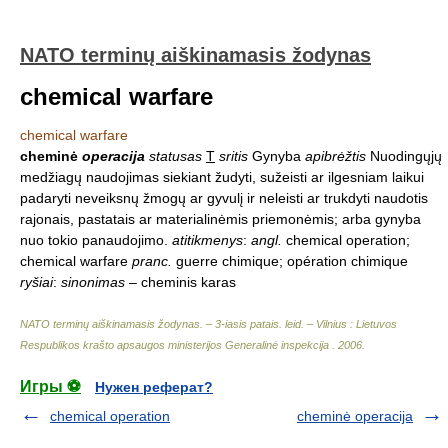
NATO terminų aiškinamasis žodynas
chemical warfare
chemical warfare
cheminė
operacija
statusas
T
sritis
Gynyba
apibrėžtis
Nuodingųjų
medžiagų naudojimas siekiant žudyti, sužeisti ar ilgesniam laikui
padaryti neveiksnų žmogų ar gyvulį ir neleisti ar trukdyti naudotis
rajonais, pastatais ar materialinėmis priemonėmis; arba gynyba
nuo tokio panaudojimo.
atitikmenys
:
angl.
chemical operation;
chemical warfare
pranc.
guerre chimique; opération chimique
ryšiai
:
sinonimas
– cheminis karas
NATO terminų aiškinamasis žodynas. – 3-iasis patais. leid. – Vilnius : Lietuvos
Respublikos krašto apsaugos ministerijos Generalinė inspekcija
.
2006
.
Игры ⚽
Нужен реферат?
chemical operation
cheminė operacija