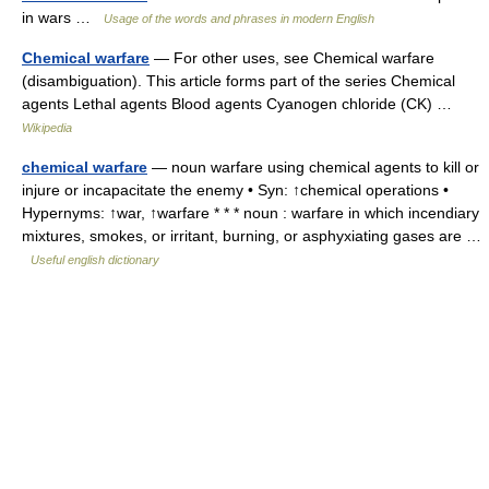
in wars …
Usage of the words and phrases in modern English
Chemical warfare
— For other uses, see Chemical warfare
(disambiguation). This article forms part of the series Chemical
agents Lethal agents Blood agents Cyanogen chloride (CK) …
Wikipedia
chemical warfare
— noun warfare using chemical agents to kill or
injure or incapacitate the enemy • Syn: ↑chemical operations •
Hypernyms: ↑war, ↑warfare * * * noun : warfare in which incendiary
mixtures, smokes, or irritant, burning, or asphyxiating gases are …
Useful english dictionary