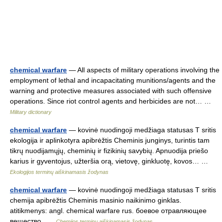
chemical warfare
— All aspects of military operations involving the
employment of lethal and incapacitating munitions/agents and the
warning and protective measures associated with such offensive
operations. Since riot control agents and herbicides are not… …
Military dictionary
chemical warfare
— kovinė nuodingoji medžiaga statusas T sritis
ekologija ir aplinkotyra apibrėžtis Cheminis junginys, turintis tam
tikrų nuodijamųjų, cheminių ir fizikinių savybių. Apnuodija priešo
karius ir gyventojus, užteršia orą, vietovę, ginkluotę, kovos… …
Ekologijos terminų aiškinamasis žodynas
chemical warfare
— kovinė nuodingoji medžiaga statusas T sritis
chemija apibrėžtis Cheminis masinio naikinimo ginklas.
atitikmenys: angl. chemical warfare rus. боевое отравляющее
вещество …
Chemijos terminų aiškinamasis žodynas