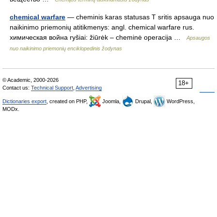
chemical warfare
— cheminis karas statusas T sritis apsauga nuo
naikinimo priemonių atitikmenys: angl. chemical warfare rus.
химическая война ryšiai: žiūrėk – cheminė operacija …
Apsaugos
nuo naikinimo priemonių enciklopedinis žodynas
© Academic, 2000-2026
18+
Contact us:
Technical Support
,
Advertising
Dictionaries export
, created on PHP,
Joomla,
Drupal,
WordPress,
MODx.