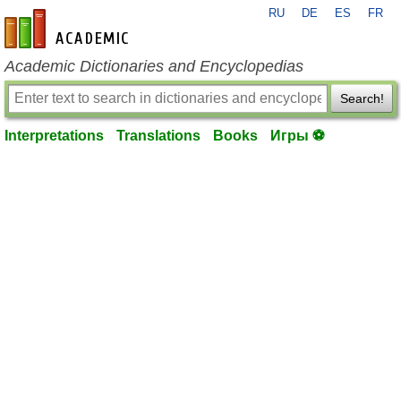
RU
DE
ES
FR
en-academic.com
Academic Dictionaries and Encyclopedias
Search!
Interpretations
Translations
Books
Игры ⚽